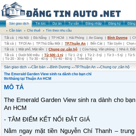
Sàn giao dịch
Tin tức
Dự án
Tư vấn
Đăng nhập
Đăng ký
Đăng 
Cần bán
Cho thuê
Tìm theo nhu cầu
Tất cả
|
Hà Nội
|
Đà Nẵng
|
TP HCM
|
Hải Phòng
|
An Giang
|
Bình Dương
|
Ch
Tất cả
|
TP.Dĩ An
|
TP.Thủ Dầu Một
|
TP.Thuận An
|
Bến Cát
|
Tân Uyên
|
Chọn 
Tất cả
|
Mặt phố, Mặt tiền
|
Chung cư ,căn hộ
|
Cửa hàng, Văn phòng
|
Nhà ở, Đất
Tất cả
|
Dưới 500 triệu
|
Từ 500 -1 tỷ
|
Từ 1 -2 tỷ
|
Từ 2 -3 tỷ
|
Từ 3 – 5 tỷ
|
Từ 5 
|
Từ 20 - 30 tỷ
|
Từ 30 - 40 tỷ
|
Từ 40 - 60 tỷ
|
Trên 60 tỷ
>>
>>
>>
>>
Sàn giao dịch
Cần bán
Bình Dương
TP.Thuận An
Chung cư ,căn hộ
The Emerald Garden View sinh ra dành cho bạn chỉ
9tr/tháng tại Thuận An HCM
MÔ TẢ
The Emerald Garden View sinh ra dành cho bạn c
An HCM
- TÂM ĐIỂM KẾT NỐI ĐẮT GIÁ
Nằm ngay mặt tiền Nguyễn Chí Thanh – trung