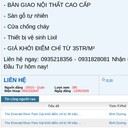
- BÀN GIAO NỘI THẤT CAO CẤP
- Sàn gỗ tự nhiên
- Cửa chống cháy
- Thiết bị vệ sinh Lixil
- GIÁ KHỞI ĐIỂM CHỈ TỪ 35TR/M²
Liên hệ ngay: 0935218356 - 0931828081 Nhận ư
Đầu Tư hôm nay!
LIÊN HỆ
In tin
Người đăng
:
18310 - Quân
Lượt xem
:
385
Điện thoại
:
0932152647
Ngày đăng
:
13/05/2026
Tin cùng người rao
Tiêu đề
Tỉnh /T.Phố
The Emerald River Park Giá khởi điểm chỉ từ 48 triệu ...
Bình Dương
The Emerald River Park Giá khởi điểm chỉ từ 48 triệu ...
Bình Dương