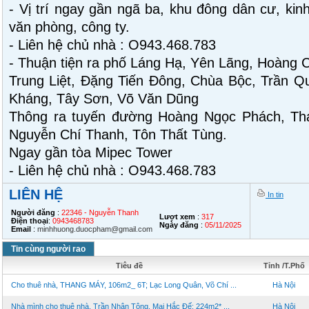
- Vị trí ngay gần ngã ba, khu đông dân cư, kin
văn phòng, công ty.
- Liên hệ chủ nhà : O943.468.783
- Thuận tiện ra phố Láng Hạ, Yên Lãng, Hoàng 
Trung Liệt, Đặng Tiến Đông, Chùa Bộc, Trần Q
Kháng, Tây Sơn, Võ Văn Dũng
Thông ra tuyến đường Hoàng Ngọc Phách, Thá
Nguyễn Chí Thanh, Tôn Thất Tùng.
Ngay gần tòa Mipec Tower
- Liên hệ chủ nhà : O943.468.783
LIÊN HỆ
In tin
Người đăng
:
22346 - Nguyễn Thanh
Lượt xem
:
317
Điện thoại
:
0943468783
Ngày đăng
:
05/11/2025
Email
:
minhhuong.duocpham@gmail.com
Tin cùng người rao
Tiêu đề
Tỉnh /T.Phố
Cho thuê nhà, THANG MÁY, 106m2_ 6T; Lạc Long Quân, Võ Chí ...
Hà Nội
Nhà mình cho thuê nhà, Trần Nhân Tông, Mai Hắc Đế; 224m2* ...
Hà Nội