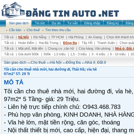
Sàn giao dịch
Tin tức
Dự án
Tư vấn
Đăng nhập
Đăng ký
Đăng 
Cần bán
Cho thuê
Tìm theo nhu cầu
Tất cả
|
Hà Nội
|
Đà Nẵng
|
TP HCM
|
Hải Phòng
|
An Giang
|
Chọn tỉnh thành k
Tất cả
|
Hoàn Kiếm
|
Hai Bà Trưng
|
Đống Đa
|
Tây Hồ
|
Thanh Xuân
|
Chọn quậ
Tất cả
|
Mặt phố, Mặt tiền
|
Chung cư ,căn hộ
|
Cửa hàng, Văn phòng
|
Nhà ở, Đất 
Tất cả
|
Giá dưới 500k
|
500k - 1,5 triệu
|
1,5 - 3 triệu
|
3 - 6 triệu
|
6 - 10 triệu
|
10
>>
>>
>>
>>
Sàn giao dịch
Cho thuê
Hà Nội
Đống Đa
Nhà ở, Đất ở
Tôi cần cho thuê nhà mới, hai đường đi, Thái Hà; vỉa hè
97m2* 5T- 29 Tr
MÔ TẢ
Tôi cần cho thuê nhà mới, hai đường đi, vỉa hè
97m2* 5 Tầng- giá: 29 Triệu.
- Liên hệ trực tiếp chính chủ: O943.468.783
- Phù hợp văn phòng, KINH DOANH, NHÀ HÀN
- Vỉa hè lớn, mặt tiền rộng, căn góc, thoáng
- Nội thất thiết bị mới, cao cấp, hiện đại, thang 