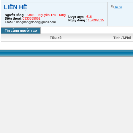
LIÊN HỆ
In tin
Người đăng
:
23810 - Nguyễn Thu Trang
Lượt xem
:
616
Điện thoại
:
0333535062
Ngày đăng
:
15/09/2025
Email
:
dangnangplace@gmail.com
Tin cùng người rao
Tiêu đề
Tỉnh /T.Phố