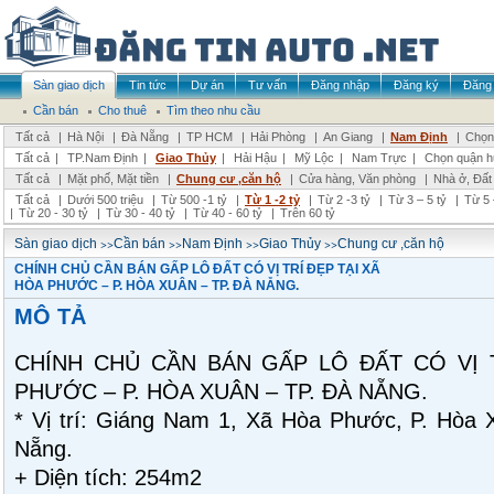
Sàn giao dịch
Tin tức
Dự án
Tư vấn
Đăng nhập
Đăng ký
Đăng 
Cần bán
Cho thuê
Tìm theo nhu cầu
Tất cả
|
Hà Nội
|
Đà Nẵng
|
TP HCM
|
Hải Phòng
|
An Giang
|
Nam Định
|
Chọn 
Tất cả
|
TP.Nam Định
|
Giao Thủy
|
Hải Hậu
|
Mỹ Lộc
|
Nam Trực
|
Chọn quận h
Tất cả
|
Mặt phố, Mặt tiền
|
Chung cư ,căn hộ
|
Cửa hàng, Văn phòng
|
Nhà ở, Đất
Tất cả
|
Dưới 500 triệu
|
Từ 500 -1 tỷ
|
Từ 1 -2 tỷ
|
Từ 2 -3 tỷ
|
Từ 3 – 5 tỷ
|
Từ 5 
|
Từ 20 - 30 tỷ
|
Từ 30 - 40 tỷ
|
Từ 40 - 60 tỷ
|
Trên 60 tỷ
>>
>>
>>
>>
Sàn giao dịch
Cần bán
Nam Định
Giao Thủy
Chung cư ,căn hộ
CHÍNH CHỦ CẦN BÁN GẤP LÔ ĐẤT CÓ VỊ TRÍ ĐẸP TẠI XÃ
HÒA PHƯỚC – P. HÒA XUÂN – TP. ĐÀ NẴNG.
MÔ TẢ
CHÍNH CHỦ CẦN BÁN GẤP LÔ ĐẤT CÓ VỊ 
PHƯỚC – P. HÒA XUÂN – TP. ĐÀ NẴNG.
* Vị trí: Giáng Nam 1, Xã Hòa Phước, P. Hòa 
Nẵng.
+ Diện tích: 254m2